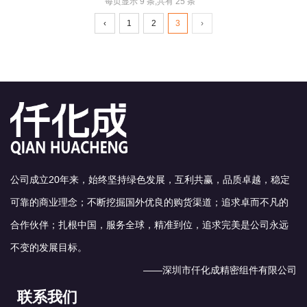
高负荷的油冷式空气压缩
每页显示 9 条,共有 25 条
机。
‹
1
2
3
›
其出色的性能和稳定性能够
确保压缩机的长期稳定运
行，
降低维护成本，提高生产效
率。
产品优势：
(1)出色的耐热性和耐污泥
性。
公司成立20年来，始终坚持绿色发展，互利共赢，品质卓越，稳定
(2)优良的防锈能力和水分
可靠的商业理念；不断挖掘国外优良的购货渠道；追求卓而不凡的
离性。
(3) 强大的铜钝化剂作用可
合作伙伴；扎根中国，服务全球，精准到位，追求完美是公司永远
预防铜对油品的劣化和变
不变的发展目标。
质。
——深圳市仟化成精密组件有限公司
联系我们