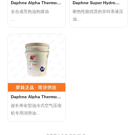
产品优势：
Daphne Alpha Thermo
Daphne Super Hydro
32B 16KG 合成型热媒介油
32A 18L特级液压油
产品优势：
1、具有出色的耐荷重和耐
全合成导热油热煤油
耐热性能优异的非锌系液压
1、具有出色的耐热性和低
摩擦性能。
油
温性能。
2、具有优异的润卓越的低
适用于密闭式或半密闭式的
2、具有优异的润滑性能和
温扭矩性能。
各种热媒介装置，如纤维工
适用于高性能、高压、易受
抗磨损性能。
3、具有良好的耐热性能。
业、
热负荷的油压装置，
3、通过优化抗氧化剂和极
熔融纺织、合成纤维及纺织
并且对于所有初次充填的油
压剂的配方，延长使用寿
染整行业等润滑。
压装置均适用此液压油。
命。
产品优势：
产品优势：
(1)耐热性具有优良的热稳
(1)耐热耐磨耗性液压油。
定性。
(2)使用寿命更长，并可防
(2)耐蚀性对各种金属不含
止因油泥产生的问题。
Daphne Alpha Thermo
Screw 32 螺旋式空压机设
有腐蚀性物质。
(3)还具备耐热耐磨耗性液
备油
超长寿命型油冷式空气压缩
(3)防火性闪点高，防火性
压油所必需的其他特性。
机专用润滑油
能好。
适用于各种高性能、高压、