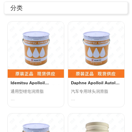
分类
联系我们
0755-86192801
18207556558
Idemitsu Apolloil
Daphne Apolloil Autolex
Autolex A 16KG 锂皂基轴
C 16kg 球头用润滑脂
承脂
通用型锂皂润滑脂
汽车专用球头润滑脂
q1508@126.COM
广泛运用于汽车、工程机
用于乘用车、卡车等各种车
械、农用机械等的地盘、
辆的球节接头润滑脂
轮毂等滚动轴承、水泵、弹
深圳市南山区前海路振业国际商务中心21楼2102
簧、万向节等部位。
产品优势：