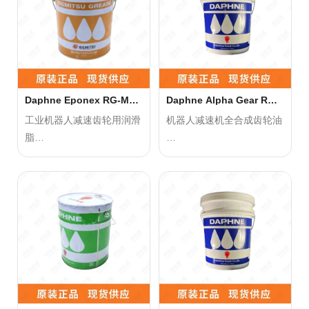
1、具有出色的机械剪切稳
产品优势：
定性和氧化稳定性
1、优良的耐热性和低温性
2、长时间保持优异的润滑
能；
性能
2、优越的抗水能力、附着
3、具有出色的低扭矩特性
力强；
Daphne Eponex RG-M
Daphne Alpha Gear RG-
16KG 机器人齿轮用润滑脂
M 16kg机器人合成齿轮油
3、具有优越的氧化安定性
工业机器人减速齿轮用润滑
机器人减速机全合成齿轮油
和运行稳定性；
脂
4、优越的防锈能力和优良
适用于各种产业机器人精密
的润滑性。
广泛应用于各种高精度、高
减速器，如RV减速器、谐
负荷的机械部件，如机器人
波减速器等。
减速齿轮、
它能够为这些高精度、高负
传动系统、轴承等。它能为
荷的机械部件提供稳定、可
这些部件提供稳定、可靠的
靠的润滑
润滑保护，
保护，确保设备的正常运转
确保设备的正常运转和延长
和延长使用寿命。
使用寿命。