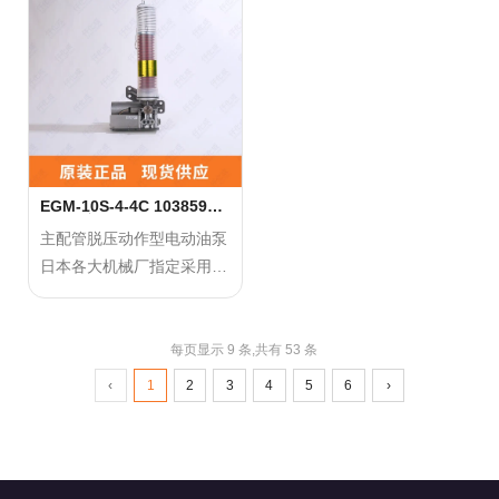
正确使用方法：
正确使用方法：
● 油脂更换后，一定要松开
● 油脂更换后，一定要松开
请使用厂家推荐的指定润滑
请使用厂家推荐的指定润滑
排气阀进行排气作业。
排气阀进行排气作业。
脂。
脂。
● 绝对不要使用含有二硫化
● 绝对不要使用含有二硫化
钼的润滑脂。
钼的润滑脂。
● 请使用锂基系的润滑脂，
● 请使用锂基系的润滑脂，
若要使用锂基系以外的润滑
若要使用锂基系以外的润滑
脂，请咨询我司。
脂，请咨询我司。
EGM-10S-4-4C 103859
LUBE润滑泵
● 请不要使用能侵蚀、铜质
● 请不要使用能侵蚀、铜质
主配管脱压动作型电动油泵
和橡胶成分的油脂。
和橡胶成分的油脂。
日本各大机械厂指定采用，
● 更换油脂时一定要注意异
● 更换油脂时一定要注意异
搭配LUBE专用润滑脂
物的混入。
物的混入。
● 不要连续运行。
● 不要连续运行。
正确使用方法：
每页显示 9 条,共有 53 条
● 油脂更换后，一定要松开
● 油脂更换后，一定要松开
请使用厂家推荐的指定润滑
‹
1
2
3
4
5
6
›
排气阀进行排气作业。
排气阀进行排气作业。
脂。
● 绝对不要使用含有二硫化
钼的润滑脂。
● 请使用锂基系的润滑脂，