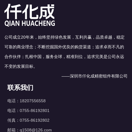
若要使用锂锂基系以外的润
滑脂，请咨询我司。
● 请不要使用能侵蚀、铜质
和橡胶成分的油脂。
● 更换油脂时一定要注意异
公司成立20年来，始终坚持绿色发展，互利共赢，品质卓越，稳定
物的混入。
可靠的商业理念；不断挖掘国外优良的购货渠道；追求卓而不凡的
● 不要连续运行。
● 油脂更换后，一定要松开
合作伙伴；扎根中国，服务全球，精准到位，追求完美是公司永远
排气阀进行排气作业。
不变的发展目标。
——深圳市仟化成精密组件有限公司
联系我们
电话：18207556558
电话：0755-86192801
传真：0755-86192802
邮箱：q1508@126.com