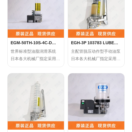
脂。
脂。
● 绝对不要使用含有二硫化
● 绝对不要使用含有二硫化
钼的润滑脂。
钼的润滑脂。
● 请使用锂基系的润滑脂，
● 请使用锂基系的润滑脂，
若要使用锂基系以外的润滑
若要使用锂基系以外的润滑
脂，请咨询我司。
脂，请咨询我司。
EGM-50TH-10S-4C-D
EGH-3P 103783 LUBE手
101508 LUBE润滑泵
动润滑泵
● 请不要使用能侵蚀、铜质
● 请不要使用能侵蚀、铜质
世界标准型油脂润滑系统
主配管脱压动作型手动油泵
和橡胶成分的油脂。
和橡胶成分的油脂。
日本各大机械厂指定采用，
日本各大机械厂指定采用，
● 更换油脂时一定要注意异
● 更换油脂时一定要注意异
搭配LUBE专用润滑脂
搭配LUBE专用润滑脂
物的混入。
物的混入。
● 不要连续运行。
● 不要连续运行。
正确使用方法：
正确使用方法：
● 油脂更换后，一定要松开
● 油脂更换后，一定要松开
请使用厂家推荐的指定润滑
请使用厂家推荐的指定润滑
排气阀进行排气作业。
排气阀进行排气作业。
脂。
脂。
● 绝对不要使用含有二硫化
● 绝对不要使用含有二硫化
钼的润滑脂。
钼的润滑脂。
● 请使用锂基系的润滑脂，
● 请使用锂基系的润滑脂，
若要使用锂基系以外的润滑
若要使用锂基系以外的润滑