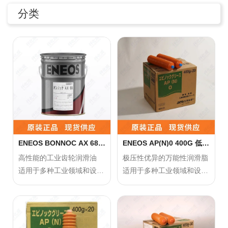
分类
联系我们
0755-86192801
18207556558
ENEOS BONNOC AX 68
ENEOS AP(N)0 400G 低气
工业齿轮润滑油
味极压润滑脂
高性能的工业齿轮润滑油
极压性优异的万能性润滑脂
适用于多种工业领域和设备
适用于多种工业领域和设备
q1508@126.COM
的润滑需求
的润滑需求
产品特点：
产品特点：
深圳市南山区前海路振业国际商务中心21楼2102
●高粘度指数
●优秀的高温稳定性能