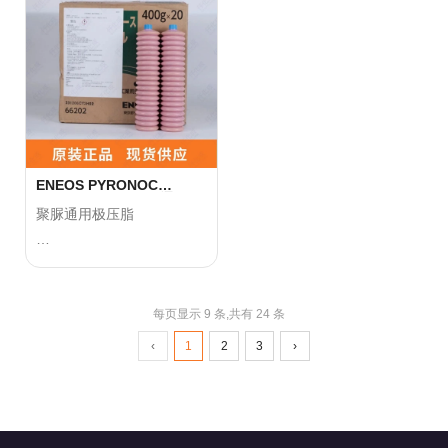
产品特点：
工作机械、船舶、
●优秀的高温稳定性能
汽车等各种需要润滑脂润滑
●优秀的极压性能
的部位。
●优秀的抗磨损性能
●优秀的抗氧化性能
产品特点：
●良好的机械稳定性
出色的耐热性、卓越的承载
能力、耐水性
氧化安定性和优异的机械剪
ENEOS PYRONOC
UNIVERSAL 0 聚脲通用极
切安定性。
压脂
聚脲通用极压脂
适用于多种工业设备，如钢
铁工业中的轴承、齿轮等，
机械制造中的滑动面、转动
每页显示 9 条,共有 24 条
部位等，以及其他需要高
‹
1
2
3
›
温、长寿命润滑的场合。
产品特点：
耐热性好，滴点高，高温不