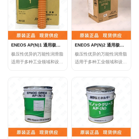
●出色的抗氧化性和热稳定
●优秀的极压性能
性
●优秀的抗磨损性能
●良好的抗磨损性和极压性
●优秀的抗氧化性能
能
●良好的机械稳定性
●优异的防锈能力
ENEOS AP(N)1 通用极压
ENEOS AP(N)2 通用极压
润滑脂
润滑脂
极压性优异的万能性润滑脂
极压性优异的万能性润滑脂
适用于多种工业领域和设备
适用于多种工业领域和设备
的润滑需求
的润滑需求
产品特点：
产品特点：
●优秀的高温稳定性能
●优秀的高温稳定性能
●优秀的极压性能
●优秀的极压性能
●优秀的抗磨损性能
●优秀的抗磨损性能
●优秀的抗氧化性能
●优秀的抗氧化性能
●良好的机械稳定性
●良好的机械稳定性