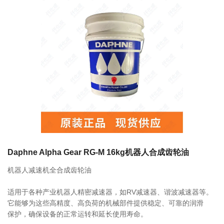
联系我们
相关产品
FS2-7 700ml 249063 LUBE润滑脂
0755-86192801
18207556558
FS2-4 400ml 249053 LUBE润滑脂
q1508@126.COM
Daphne Alpha Gear RG-M 16kg机器人合成齿轮油
机器人减速机全合成齿轮油
深圳市南山区前海路振业国际商务中心21楼2102
LHL-X100-7 700ml 249137 LUBE润滑
适用于各种产业机器人精密减速器，如RV减速器、谐波减速器等。
脂
它能够为这些高精度、高负荷的机械部件提供稳定、可靠的润滑
保护，确保设备的正常运转和延长使用寿命。