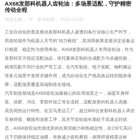
AX68发那科机器人齿轮油：多场景适配，守护精密
传动全程
联系我们
浏览次数：
74
发布时间： 2026-03-02
0755-86192801
工业自动化的普及推动发那科机器人渗透到各行业核心生产环节，
而齿轮箱作为机器人关节的“动力枢纽”，其润滑效果直接决定设备运
行精度、稳定性与使用寿命。AX68发那科机器人专用齿轮油，作为
18207556558
发那科官方指定适配油品，依托量身定制的合成配方与卓越性能，
精准匹配不同行业的严苛工况，在汽车制造、电子装配、物料搬运
等多元场景中发挥关键作用，成为自动化生产线高效运转的隐形保
q1508@126.COM
障，适配场景覆盖高端制造全领域。
汽车制造领域是AX68齿轮油最核心的应用场景之一，涵盖车身焊
装、涂胶、冲压、零部件加工等全流程，适配发那科机器人高频、
深圳市南山区前海路振业国际商务中心21楼2102
高负荷的运行特性。在宝马里达工厂，超过800台发那科机器人承担
车身焊接、螺接和涂胶工序，其关节齿轮箱长期处于高速运转状
态，AX68齿轮油凭借优异的抗剪切能力和热稳定性，在230℃高闪
点下仍能保持稳定油膜，有效减少齿轮磨损，保障焊接精度达标