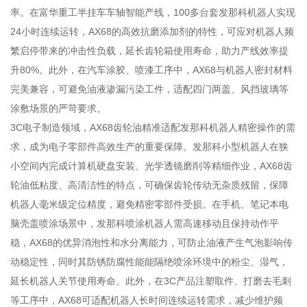
率。在富华重工半挂车车轴智能产线，100多台套发那科机器人实现
24小时连续运转，AX68的高效抗磨添加剂的特性，可应对机器人频
繁启停带来的冲击性负载，延长齿轮箱使用寿命，助力产线效率提
升80%。此外，在汽车涂胶、喷漆工序中，AX68与机器人密封材料
完美兼容，可避免油液渗漏污染工件，适配四门两盖、风挡玻璃等
涂敷场景的严苛要求。
3C电子制造领域，AX68齿轮油精准适配发那科机器人精密操作的需
求，成为电子零部件高效生产的重要保障。发那科小型机器人在狭
小空间内完成计算机硬盘安装、光学透镜磨削等精细作业，AX68齿
轮油低粘度、高清洁性的特点，可确保齿轮传动无杂质残留，保障
机器人毫米级定位精度，避免精密零部件受损。在手机、笔记本电
脑壳盖喷涂场景中，发那科喷涂机器人需高速移动且保持动作平
稳，AX68的优异消泡性和水分离能力，可防止油液产生气泡影响传
动稳定性，同时其防锈防腐性能能隔绝喷涂环境中的粉尘、湿气，
延长机器人关节使用寿命。此外，在3C产品注塑取件、打磨去毛刺
等工序中，AX68可适配机器人长时间连续运转需求，减少维护频