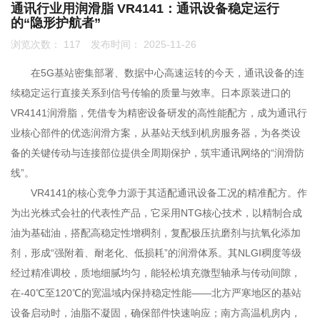
通讯行业用润滑脂 VR4141：通讯设备稳定运行
的“隐形护航者”
联系我们
浏览次数：
117
发布时间： 2025-11-26
0755-86192801
在5G基站密集部署、数据中心高速运转的今天，通讯设备的连
续稳定运行直接关系到信号传输的质量与效率。日本原装进口的
VR4141润滑脂，凭借专为精密设备研发的高性能配方，成为通讯行
18207556558
业核心部件的优选润滑方案，从基站天线到机房服务器，为各类设
备的关键传动与连接部位提供全周期保护，筑牢通讯网络的“润滑防
线”。
q1508@126.COM
VR4141的核心竞争力源于其适配通讯设备工况的精准配方。作
为出光株式会社的代表性产品，它采用NTG核心技术，以精制合成
油为基础油，搭配高稳定性增稠剂，复配极压抗磨剂与抗氧化添加
深圳市南山区前海路振业国际商务中心21楼2102
剂，形成“强附着、耐老化、低损耗”的润滑体系。其NLGI稠度等级
经过精准调校，质地细腻均匀，能轻松填充微型轴承与传动间隙，
在-40℃至120℃的宽温域内保持稳定性能——北方严寒地区的基站
设备启动时，油脂不凝固，确保部件快速响应；南方高温机房内，