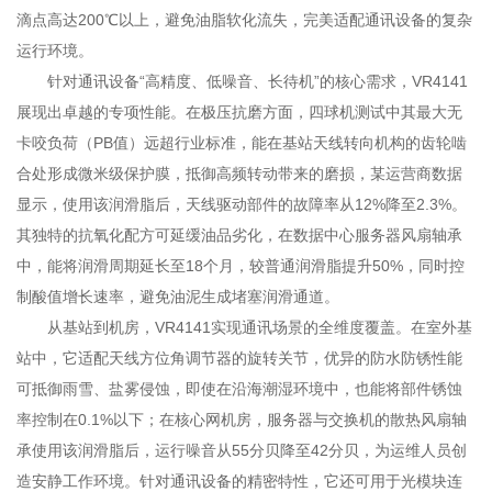
滴点高达200℃以上，避免油脂软化流失，完美适配通讯设备的复杂
运行环境。
针对通讯设备“高精度、低噪音、长待机”的核心需求，VR4141
展现出卓越的专项性能。在极压抗磨方面，四球机测试中其最大无
卡咬负荷（PB值）远超行业标准，能在基站天线转向机构的齿轮啮
合处形成微米级保护膜，抵御高频转动带来的磨损，某运营商数据
显示，使用该润滑脂后，天线驱动部件的故障率从12%降至2.3%。
其独特的抗氧化配方可延缓油品劣化，在数据中心服务器风扇轴承
中，能将润滑周期延长至18个月，较普通润滑脂提升50%，同时控
制酸值增长速率，避免油泥生成堵塞润滑通道。
从基站到机房，VR4141实现通讯场景的全维度覆盖。在室外基
站中，它适配天线方位角调节器的旋转关节，优异的防水防锈性能
可抵御雨雪、盐雾侵蚀，即使在沿海潮湿环境中，也能将部件锈蚀
率控制在0.1%以下；在核心网机房，服务器与交换机的散热风扇轴
承使用该润滑脂后，运行噪音从55分贝降至42分贝，为运维人员创
造安静工作环境。针对通讯设备的精密特性，它还可用于光模块连