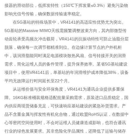
接器的滑动部位，低挥发特性（150℃下挥发量≤0.3%）避免污染物
影响光信号传输，确保数据传输速率稳定。
在5G基站的特殊场景中，VR4141的高适应性优势尤为突出。
5G基站的Massive MIMO天线需频繁调整波束方向，其内部微型传
动齿轮承受高频次冲击载荷，VR4141的抗振动特性可防止油脂分层
脱落，确保每一次调节都精准到位。在边缘计算节点的户外机柜
中，该润滑脂能同时满足电源模块散热风扇、信号转接开关的润滑
需求，简化运维人员的备件管理，提升保养效率。某省5G基站建设
项目中，使用VR4141后，单基站的年润滑维护成本降低38%，设备
平均无故障运行时间延长至22个月。
从运维价值与安全环保角度，VR4141为通讯企业提供多重保
障。16KG标准桶装规格适配批量采购需求，原装进口品质稳定，国
内供应商现货储备充足，可快速响应基站建设的紧急补货需求。产
品不含重金属与挥发性有机化合物，通过欧盟RoHS认证，在数据中
心等密闭空间使用时，不会对运维人员健康造成影响，也符合通讯
行业的绿色发展要求。其非危险化学品属性，还降低了运输与储存