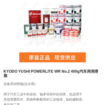
联系我们
相关产品
FS2-7 700ml 249063 LUBE润滑脂
0755-86192801
18207556558
FS2-4 400ml 249053 LUBE润滑脂
q1508@126.COM
KYODO YUSHI POWERLITE WR No.2 400g汽车用润滑
脂
深圳市南山区前海路振业国际商务中心21楼2102
设备用润滑脂(抗水用)
LHL-X100-7 700ml 249137 LUBE润滑
脂
用于汽车工业中的齿轮、轴承等部件的润滑，也适用于
其他需要防水、防锈和耐载荷的工业领域，如机械制造、
食品加工等。