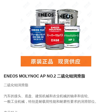
联系我们
相关产品
FS2-7 700ml 249063 LUBE润滑脂
0755-86192801
18207556558
FS2-4 400ml 249053 LUBE润滑脂
q1508@126.COM
ENEOS MOLYNOC AP NO.2 二硫化钼润滑脂
二硫化钼润滑脂
深圳市南山区前海路振业国际商务中心21楼2102
LHL-X100-7 700ml 249137 LUBE润滑
汽车的接头、底盘、建筑机械和农业机械的轴承和齿轮、
脂
一般工业机械，特别是耐载荷性能和耐磨性要求的润滑部位。