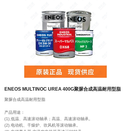
联系我们
相关产品
FS2-7 700ml 249063 LUBE润滑脂
0755-86192801
18207556558
FS2-4 400ml 249053 LUBE润滑脂
q1508@126.COM
ENEOS MULTINOC UREA 400G聚脲合成高温耐用型脂
聚脲合成高温耐用型脂
深圳市南山区前海路振业国际商务中心21楼2102
LHL-X100-7 700ml 249137 LUBE润滑
产品用途：
脂
(1),低温、高速滚动轴承；高温、高速滚动轴承。
(2).电动机、干燥炉、吹风机等滚动轴承。