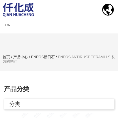
CN
产品中心
首页
/
产品中心
/
ENEOS新日石
/
ENEOS ANTIRUST TERAMI LS 长
效防锈油
搜索产品
产品分类
分类