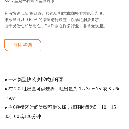
SMD 型是一种阻力型循环泵
具有快速安装/拆卸罐、接线板和供油滤网作为标准选项。
排放量可以 0.5c㎥ 的增量进行调整，以满足润滑要求。
由于灵活性和易用性，SMD 泵在许多行业中非常受欢迎。
立即咨询
详细介绍
产品规格
使用说明
● 一种新型快装快拆式循环泵
● 有 2 种吐出量可供选择，吐出量为 1～3c㎥/cy 或 3～6c
㎥/cy
● 有6种循环时间类型可供选择，循环时间为5、10、15、
30、60或120分钟