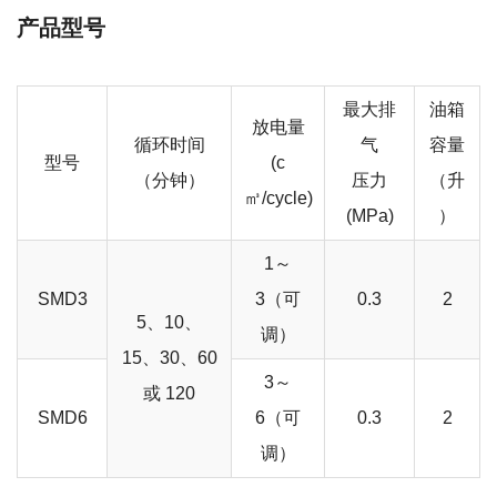
产品型号
最大排
油箱
放电量
循环时间
气
容量
型号
(c
（分钟）
压力
（升
㎥/cycle)
(MPa)
）
1～
SMD3
3（可
0.3
2
5、10、
调）
15、30、60
3～
或 120
SMD6
6（可
0.3
2
调）