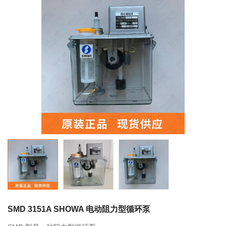
联系我们
相关产品
FS2-7 700ml 249063 LUBE润滑脂
0755-86192801
18207556558
FS2-4 400ml 249053 LUBE润滑脂
q1508@126.COM
深圳市南山区前海路振业国际商务中心21楼2102
LHL-X100-7 700ml 249137 LUBE润滑
脂
SMD 3151A SHOWA 电动阻力型循环泵