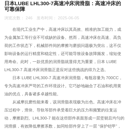
日本LUBE LHL300-7高速冲床润滑脂：高速冲床的
可靠保障
联系我们
浏览次数：
246
发布时间： 2025-06-05
0755-86192801
在现代工业生产中，高速冲床以其高效、精准的加工能力，成
为金属加工等行业不可或缺的设备。然而，高速冲床在高速、高负
荷的工作状态下，机械部件间的摩擦与磨损问题极为突出，这不仅
18207556558
影响设备的运行精度和稳定性，还可能导致设备故障频发，缩短使
用寿命。此时，一款优质的润滑脂就显得尤为重要，日本 LUBE
LHL300-7 高速冲床润滑脂正是应对这些挑战的得力之选。
q1508@126.COM
日本 LUBE LHL300-7 高速冲床润滑脂，每瓶容量为 700CC，
专为高速冲床严苛的工作环境设计。它巧妙地融合了石油和机用黄
油的优点，具备诸多卓越性能。
深圳市南山区前海路振业国际商务中心21楼2102
从减摩抗磨性能来看，该润滑脂表现极为出色。高速冲床在冲
压过程中，滑块、导轨等部件承受着巨大的压力和频繁的往复运
动，摩擦剧烈。LHL300-7 能在这些部件表面形成一层坚韧且均匀的
润滑膜，有效降低摩擦系数，如同给部件穿上了一层 “保护铠甲”，