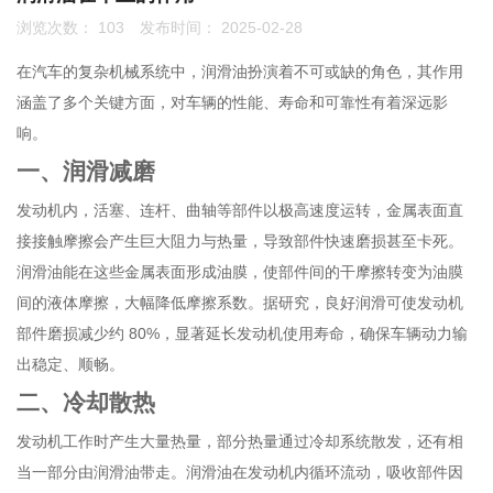
浏览次数：
103
发布时间： 2025-02-28
联系我们
在汽车的复杂机械系统中，润滑油扮演着不可或缺的角色，其作用
0755-86192801
涵盖了多个关键方面，对车辆的性能、寿命和可靠性有着深远影
响。
一、润滑减磨
18207556558
发动机内，活塞、连杆、曲轴等部件以极高速度运转，金属表面直
接接触摩擦会产生巨大阻力与热量，导致部件快速磨损甚至卡死。
润滑油能在这些金属表面形成油膜，使部件间的干摩擦转变为油膜
q1508@126.COM
间的液体摩擦，大幅降低摩擦系数。据研究，良好润滑可使发动机
部件磨损减少约 80%，显著延长发动机使用寿命，确保车辆动力输
出稳定、顺畅。
深圳市南山区前海路振业国际商务中心21楼2102
二、冷却散热
发动机工作时产生大量热量，部分热量通过冷却系统散发，还有相
当一部分由润滑油带走。润滑油在发动机内循环流动，吸收部件因