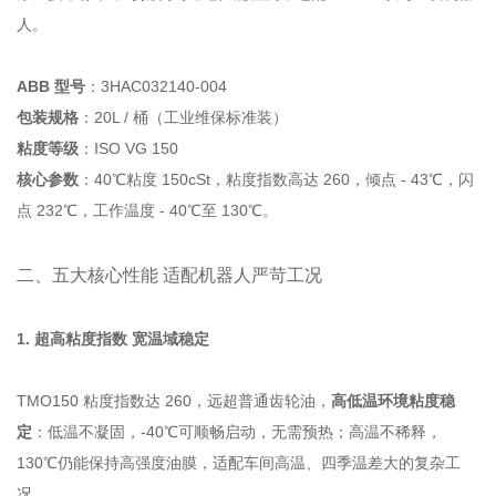
人。
ABB 型号
：3HAC032140-004
包装规格
：20L / 桶（工业维保标准装）
粘度等级
：ISO VG 150
核心参数
：40℃粘度 150cSt，粘度指数高达 260，倾点 - 43℃，闪
点 232℃，工作温度 - 40℃至 130℃。
二、五大核心性能 适配机器人严苛工况
1. 超高粘度指数 宽温域稳定
TMO150 粘度指数达 260，远超普通齿轮油，
高低温环境粘度稳
定
：低温不凝固，-40℃可顺畅启动，无需预热；高温不稀释，
130℃仍能保持高强度油膜，适配车间高温、四季温差大的复杂工
况。