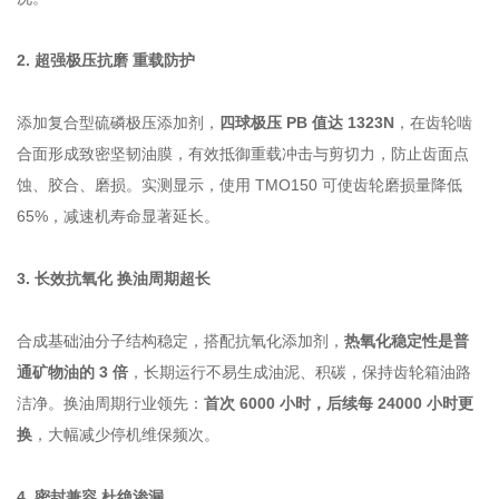
2. 超强极压抗磨 重载防护
添加复合型硫磷极压添加剂，
四球极压 PB 值达 1323N
，在齿轮啮
合面形成致密坚韧油膜，有效抵御重载冲击与剪切力，防止齿面点
蚀、胶合、磨损。实测显示，使用 TMO150 可使齿轮磨损量降低
65%，减速机寿命显著延长。
3. 长效抗氧化 换油周期超长
合成基础油分子结构稳定，搭配抗氧化添加剂，
热氧化稳定性是普
通矿物油的 3 倍
，长期运行不易生成油泥、积碳，保持齿轮箱油路
洁净。换油周期行业领先：
首次 6000 小时，后续每 24000 小时更
换
，大幅减少停机维保频次。
4. 密封兼容 杜绝渗漏