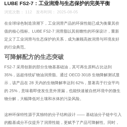
LUBE FS2-7：工业润滑与生态保护的完美平衡
浏览次数：
112
发布时间： 2025-08-05
联系我们
在全球绿色制造浪潮下，工业润滑产品的环保性能已成为衡量其价
0755-86192801
值的核心指标。LUBE FS2-7 润滑脂以其前瞻性的环保设计，重新
定义了工业润滑与生态保护的关系，成为兼顾高效润滑与环境友好
的行业典范。
18207556558
可降解配方的生态突破
FS2-7 采用创新的部分生物基基础油，其可再生原料占比达到
35%，远超传统矿物油润滑脂。通过 OECD 301B 生物降解测试显
q1508@126.COM
示，该产品在 28 天内的生物降解率达到 62%，显著高于行业平均
的 25%，意味着即使发生意外泄漏，也能快速被自然环境中的微生
物分解，大幅降低对土壤和水体的污染风险。
深圳市南山区前海路振业国际商务中心21楼2102
这种环保特性源于其独特的分子结构设计 —— 基础油分子链中引入
的酯基成分不仅提升了润滑性能，更赋予了产品可降解性。同时，